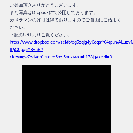
ご参加頂きありがとうございます。
また写真はDropboxにて公開しております。
カメラマンの許可は得ておりますのでご自由にご活用く
ださい。
下記のURLよりご覧ください。
https://www.dropbox.com/scl/fo/cg5zqjg4y6qqsfr64tpun/ALuzv
IPjC0pq5X8vhE?
rlkey=gw7xdvgr0irudlrc5pxi5suzt&st=b178jqyk&dl=0