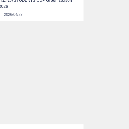
H.L.N.A STUDENTS CUP Green season
2026
2026/04/27