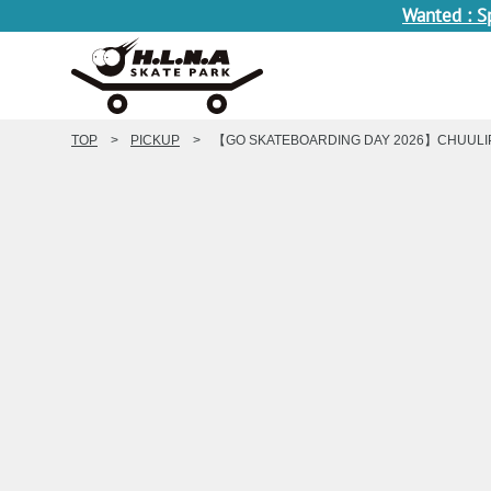
Wanted : S
TOP
PICKUP
【GO SKATEBOARDING DAY 2026】CHUULIP × 