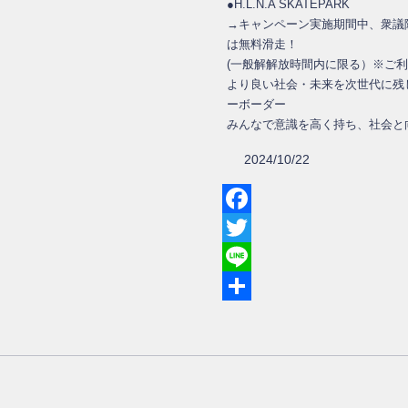
●H.L.N.A SKATEPARK
→キャンペーン実施期間中、衆議
は無料滑走！
(一般解解放時間内に限る）※ご
より良い社会・未来を次世代に残
ーボーダー
みんなで意識を高く持ち、社会と
2024/10/22
Facebook
Twitter
Line
共
有