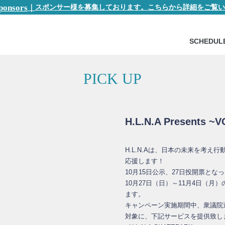
ponsors
｜
スポンサー様を募集しております。こちらから詳細をご覧い
SCHEDUL
PICK UP
H.L.N.A Presents ~
H.L.N.Aは、日本の未来を考
応援します！
10月15日公示、27日投開票と
10月27日（日）～11月4日（月）
ます。
キャンペーン実施期間中、衆議院
対象に、下記サービスを提供致し