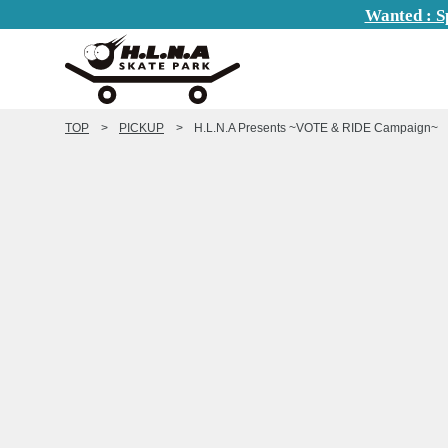
Wanted : S
TOP
PICKUP
H.L.N.A Presents ~VOTE & RIDE Campaign~