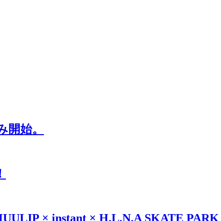
み開始。
！
IP × instant × H.L.N.A SKATE PARK