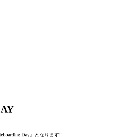
DAY
arding Day』となります‼︎