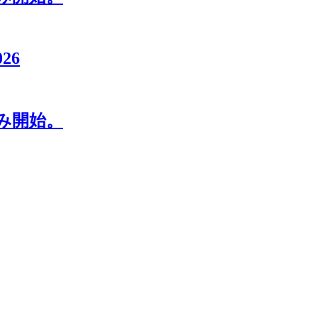
026
み開始。