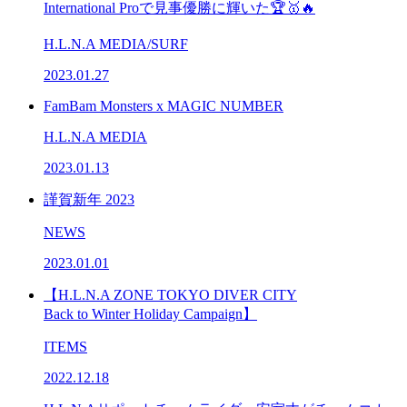
International Proで見事優勝に輝いた🏆🥇🔥
H.L.N.A MEDIA/SURF
2023.01.27
FamBam Monsters x MAGIC NUMBER
H.L.N.A MEDIA
2023.01.13
謹賀新年 2023
NEWS
2023.01.01
【H.L.N.A ZONE TOKYO DIVER CITY
Back to Winter Holiday Campaign】
ITEMS
2022.12.18