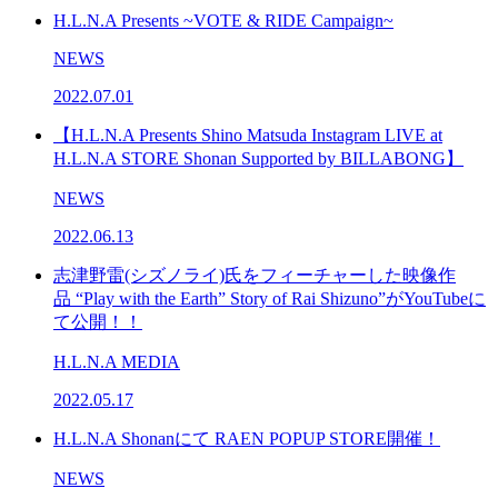
H.L.N.A Presents ~VOTE & RIDE Campaign~
NEWS
2022.07.01
【H.L.N.A Presents Shino Matsuda Instagram LIVE at
H.L.N.A STORE Shonan Supported by BILLABONG】
NEWS
2022.06.13
志津野雷(シズノライ)氏をフィーチャーした映像作
品 “Play with the Earth” Story of Rai Shizuno”がYouTubeに
て公開！！
H.L.N.A MEDIA
2022.05.17
H.L.N.A Shonanにて RAEN POPUP STORE開催！
NEWS