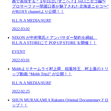
画で表現する “【今日はいずこへ？】vol.1ニセコ編〜
プロサーファー間屋口香が魅了された北海道ニセコ〜”
がROXY channelより公開！！
H.L.N.A MEDIA/SURF
2022.03.02
NIXON が中村竜氏とアンバサダー契約を締結、
H.L.N.A STOREにて POP UP STORE を開催！！
EVENT
2022.03.01
Mobbよりチームライ村上舜、稲葉玲王、村上蓮のトリ
ップ動画 “Mobb Trip2” が公開！！
H.L.N.A MEDIA/SURF
2022.02.25
SHUN MURAKAMI A Rakuten Original Documentaryドロ
ップ！！