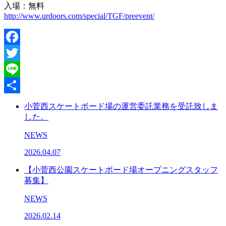
入場：無料
http://www.urdoors.com/special/TGF/preevent/
Facebook
Twitter
Line
共
小菅西スケートボード場の運営委託業務を受託致しま
した。
有
NEWS
2026.04.07
【小菅西公園スケートボード場オープニングスタッフ
募集】
NEWS
2026.02.14