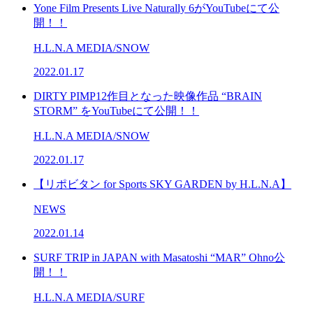
Yone Film Presents Live Naturally 6がYouTubeにて公
開！！
H.L.N.A MEDIA/SNOW
2022.01.17
DIRTY PIMP12作目となった映像作品 “BRAIN
STORM” をYouTubeにて公開！！
H.L.N.A MEDIA/SNOW
2022.01.17
【リポビタン for Sports SKY GARDEN by H.L.N.A】
NEWS
2022.01.14
SURF TRIP in JAPAN with Masatoshi “MAR” Ohno公
開！！
H.L.N.A MEDIA/SURF