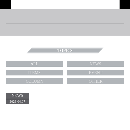
TOP
ABOUT
TOPICS
RIDERS/ARTISTS
BRAND
WE SUPPORT
PARK MANAGEMENT
TOPICS
SKATEPARK
CONTACT
ALL
NEWS
RECRUIT
COMPANY PROFILE
PRIVACY POLICY
ITEMS
EVENT
COLUMN
OTHER
NEWS
2026.04.07