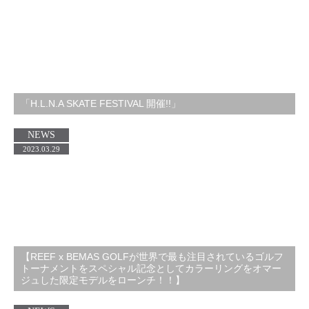
「H.L.N.A SKATE FESTIVAL 開催!!」
NEWS
2023.03.29
【REEF x BEMAS GOLFが世界で最も注目されているゴルフ
トーナメントをスペシャル記念としてカラーリングをオマー
ジュした限定モデルをローンチ！！】