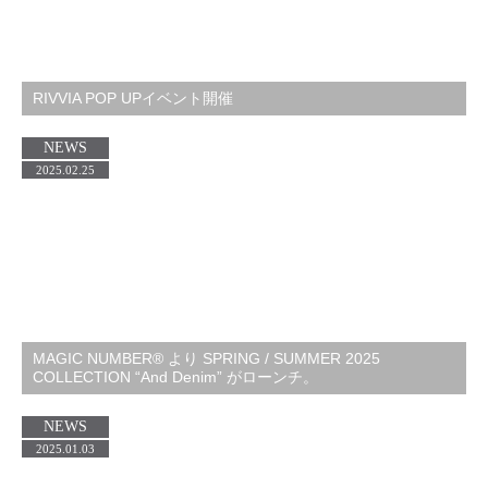
RIVVIA POP UPイベント開催
NEWS
2025.02.25
MAGIC NUMBER® より SPRING / SUMMER 2025
COLLECTION “And Denim” がローンチ。
NEWS
2025.01.03