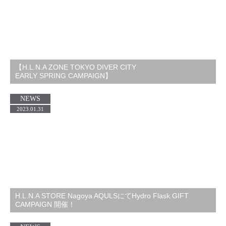
【H.L.N.A ZONE TOKYO DIVER CITY
EARLY SPRING CAMPAIGN】
NEWS
2023.01.31
H.L.N.A STORE Nagoya AQULSにてHydro Flask GIFT
CAMPAIGN 開催！