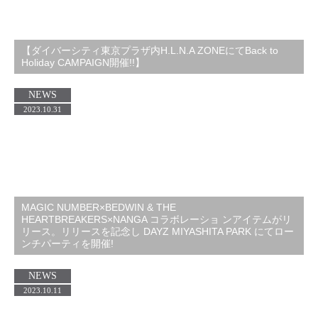
【ダイバーシティ東京プラザ内H.L.N.A ZONEにてBack to
Holiday CAMPAIGN開催!!】
NEWS
2023.10.31
MAGIC NUMBER×BEDWIN & THE
HEARTBREAKERS×NANGA コラボレーショ ンアイテムがリ
リース。リリースを記念し DAYZ MIYASHITA PARK にてロー
ンチパーティを開催!
NEWS
2023.10.11