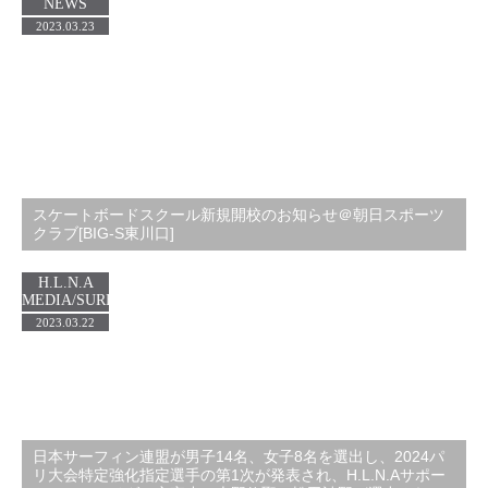
NEWS
2023.03.23
スケートボードスクール新規開校のお知らせ＠朝日スポーツ
クラブ[BIG-S東川口]
H.L.N.A
MEDIA/SURF
2023.03.22
日本サーフィン連盟が男子14名、女子8名を選出し、2024パ
リ大会特定強化指定選手の第1次が発表され、H.L.N.Aサポー