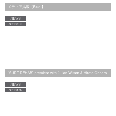
メディア掲載【Blue.】
NEWS
2024.09.13
“SURF REHAB” premiere with Julian Wilson & Hiroto Ohhara
NEWS
2024.08.07