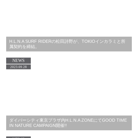
H.L.N.A SURF RIDERの松田詩野が、TOKIOインカラミと所
属契約を締結。
NEWS
2023.09.28
ダイバーシティ東京プラザ内H.L.N.A ZONEにてGOOD TIME
IN NATURE CAMPAIGN開催!!