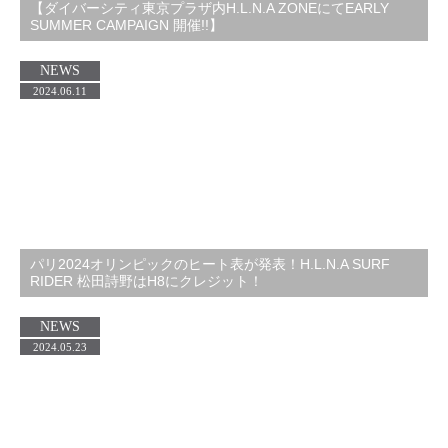
【ダイバーシティ東京プラザ内H.L.N.A ZONEにてEARLY
SUMMER CAMPAIGN 開催!!】
NEWS
2024.06.11
パリ2024オリンピックのヒート表が発表！H.L.N.A SURF
RIDER 松田詩野はH8にクレジット！
NEWS
2024.05.23