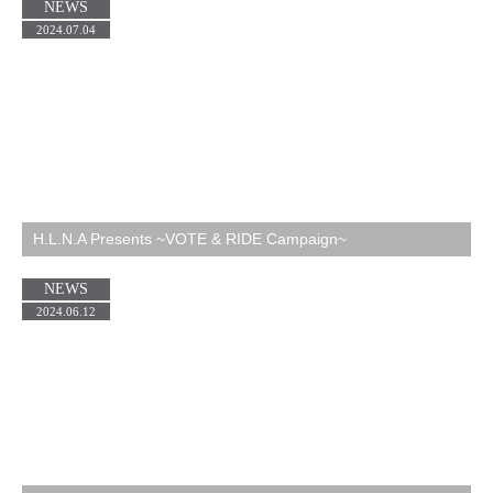
NEWS
2024.07.04
H.L.N.A Presents ~VOTE & RIDE Campaign~
NEWS
2024.06.12