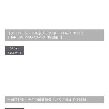
【ダイバーシティ東京プラザ内H.L.N.A ZONEにて
THANKSGIVING CAMPAING開催!!】
NEWS
2024.07.11
松田詩野タヒチでの最新映像！パリ五輪まで後15日。