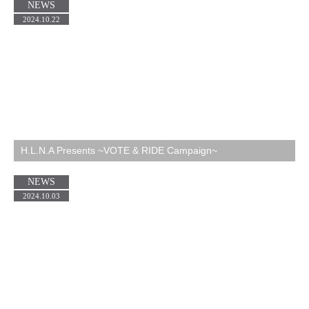
NEWS
2024.10.22
H.L.N.A Presents ~VOTE & RIDE Campaign~
NEWS
2024.10.03