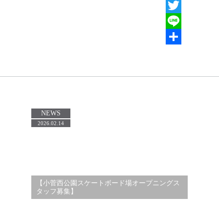
Facebook
Twitter
Line
共
有
NEWS
2026.02.14
【小菅西公園スケートボード場オープニングス
タッフ募集】