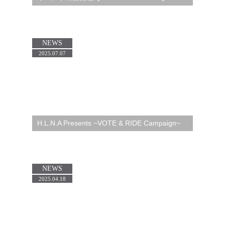
NEWS
2025.07.07
H.L.N.A Presents ~VOTE & RIDE Campaign~
NEWS
2025.04.18