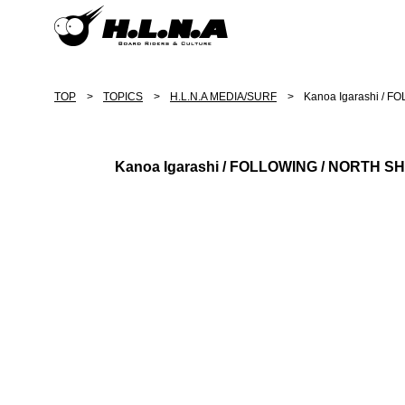
TOP
TOPICS
H.L.N.A MEDIA/SURF
Kanoa Igarashi / 
Kanoa Igarashi / FOLLOWING / NORTH 