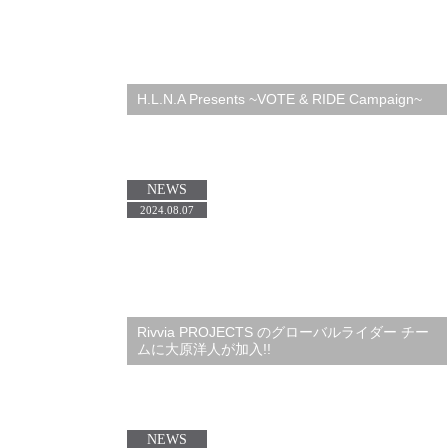
H.L.N.A Presents ~VOTE & RIDE Campaign~
NEWS
2024.08.07
Rivvia PROJECTS のグローバルライダー チー
ムに大原洋人が加入!!
NEWS