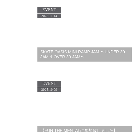
EVENT
2025.11.14
SKATE OASIS MINI RAMP JAM 〜UNDER 30
JAM & OVER 30 JAM〜
EVENT
2025.10.09
【FUN THE MENTALに参加致しました】