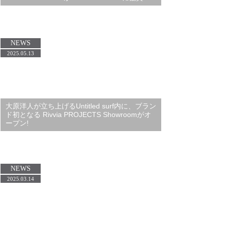
NEWS
2025.05.13
大原洋人が立ち上げるUntitled surf内に、ブラン
ド初となる Rivvia PROJECTS Showroomがオ
ープン!
NEWS
2025.03.14