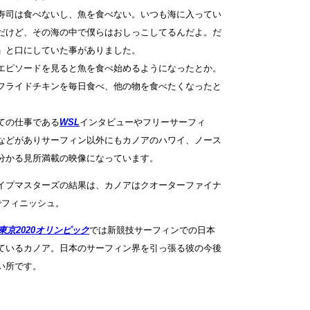
寿司は食べないし、魚を食べない。いつも海に入ってい
だけど、その海の中で僕らはおしっこしてるんだよ。だ
」と口にしていた事がありました。
エピソードを見ると魚を食べ始めるようになったとか。
フライドチキンを毎日食べ、他の物を食べたくなったと
ての仕事である
WSL
インタビューやフリーサーフィ
などがありサーフィン以外にもカノアのハワイ、ノース
分かる見所満載の映像になっています。
イプマスターズの結果は、カノアはクオーターファイナ
でフィニッシュ。
東京2020オリンピック
では新競技サーフィンでの日本
ているカノア。日本のサーフィン界を引っ張る彼の今後
い所です。