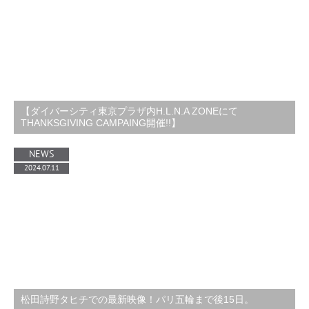
【ダイバーシティ東京プラザ内H.L.N.A ZONEにて
THANKSGIVING CAMPAING開催!!】
NEWS
2024.07.11
松田詩野タヒチでの最新映像！パリ五輪まで後15日。