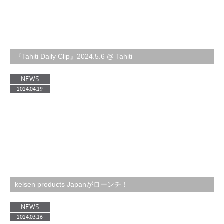
『Tahiti Daily Clip』2024.5.6 @ Tahiti
NEWS
2024.04.19
kelsen products Japanがローンチ！
NEWS
2024.03.16