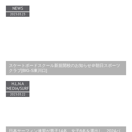
NEWS
2023.03.23
スケートボードスクール新規開校のお知らせ＠朝日スポーツ
クラブ[BIG-S東川口]
H.L.N.A
MEDIA/SURF
2023.03.22
日本サーフィン連盟が男子14名、女子8名を選出し、2024パ