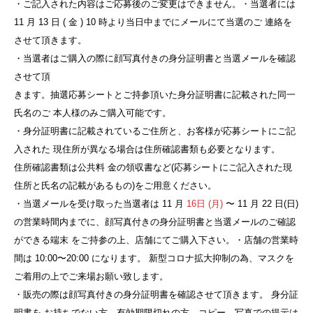
・ご記入された内容はご応募後のご変更はできません。・当選者には
11 月 13 日 ( 金 ) 10 時より当日中までにメールにて当選のご 連絡を
させて頂きます。
・当選者はご購入の際に顔写真付きの身分証明書と当選メールを確認
させて頂
きます。抽選応募シートとご持参頂いた身分証明書に記載された同一
氏名のご 本人様のみご購入可能です。
・身分証明書に記載されているご住所と、お客様が応募シートにご記
入された 現住所が異なる場合は住所確認書類も必要となります。
住所確認書類は公共料 金の領収書など(応募シートにご記入された現
住所と氏名の記載があるもの)をご用意ください。
・当選メールを受け取った当選者は 11 月
16日 (月)
〜 11 月 22 日(日)
の営業時間内までに、顔写真付きの身分証明書と当選メールのご確認
ができる端末 をご持参の上、店舗にてご購入下さい。・店舗の営業時
間は 10:00〜20:00 になります。 新型コロナ拡大抑制の為、マスクを
ご着用の上でご来場お願い致します。
・販売の際は顔写真付きの身分証明書を確認させて頂きます。 身分証
明書を お持ちでない方、有効期限切れの方、コピー、写真での提示は