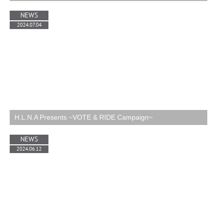
NEWS
2024.07.04
H.L.N.A Presents ~VOTE & RIDE Campaign~
NEWS
2024.06.12