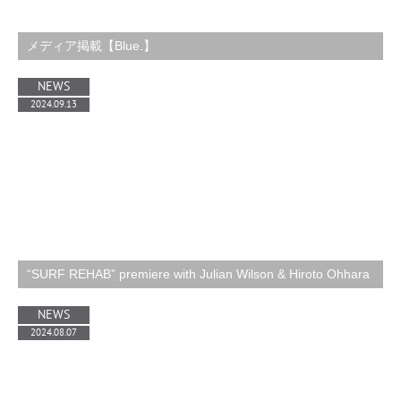
メディア掲載【Blue.】
NEWS
2024.09.13
“SURF REHAB” premiere with Julian Wilson & Hiroto Ohhara
NEWS
2024.08.07