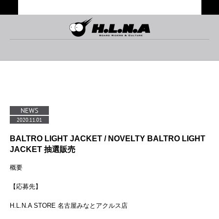
TOP
ABOUT
TOPICS
RIDERS/ARTISTS
BRAND
WE SUPPORT
PARK MANAGEMENT
SKATEPARK
CONTACT
RECRUIT
COMPANY PROFILE
PRIVACY POLICY
NEWS
2020.11.01
BALTRO LIGHT JACKET / NOVELTY BALTRO LIGHT
JACKET 抽選販売
概要
【応募先】
H.L.N.A STORE 名古屋みなとアクルス店