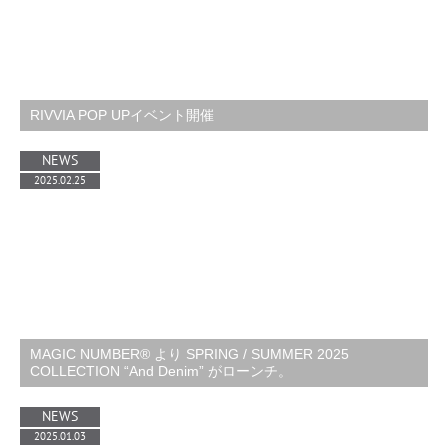
RIVVIA POP UPイベント開催
NEWS
2025.02.25
MAGIC NUMBER® より SPRING / SUMMER 2025
COLLECTION “And Denim” がローンチ。
NEWS
2025.01.03