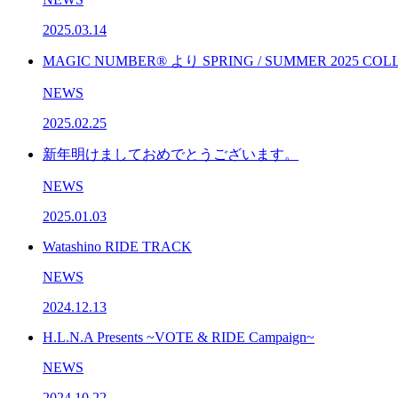
2025.03.14
MAGIC NUMBER® より SPRING / SUMMER 2025 CO
NEWS
2025.02.25
新年明けましておめでとうございます。
NEWS
2025.01.03
Watashino RIDE TRACK
NEWS
2024.12.13
H.L.N.A Presents ~VOTE & RIDE Campaign~
NEWS
2024.10.22