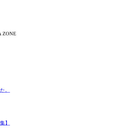
 ZONE
た。
集】