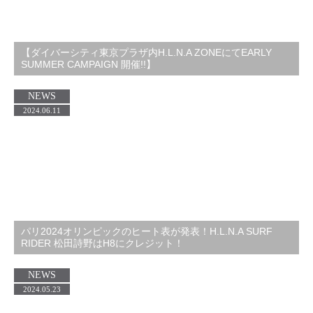
【ダイバーシティ東京プラザ内H.L.N.A ZONEにてEARLY
SUMMER CAMPAIGN 開催!!】
NEWS
2024.06.11
パリ2024オリンピックのヒート表が発表！H.L.N.A SURF
RIDER 松田詩野はH8にクレジット！
NEWS
2024.05.23