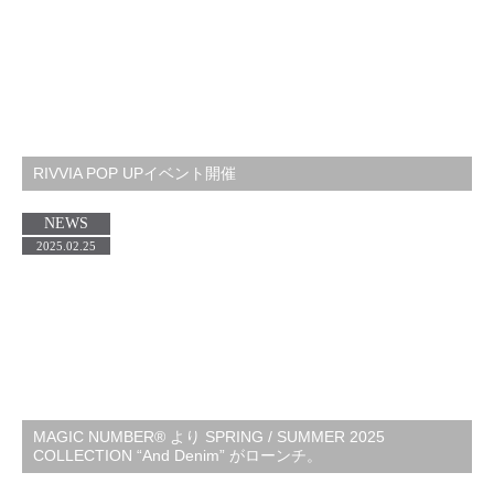
RIVVIA POP UPイベント開催
NEWS
2025.02.25
MAGIC NUMBER® より SPRING / SUMMER 2025
COLLECTION “And Denim” がローンチ。