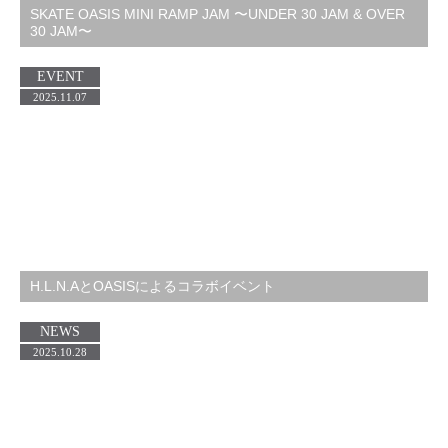
SKATE OASIS MINI RAMP JAM 〜UNDER 30 JAM & OVER
30 JAM〜
EVENT
2025.11.07
H.L.N.AとOASISによるコラボイベント
NEWS
2025.10.28