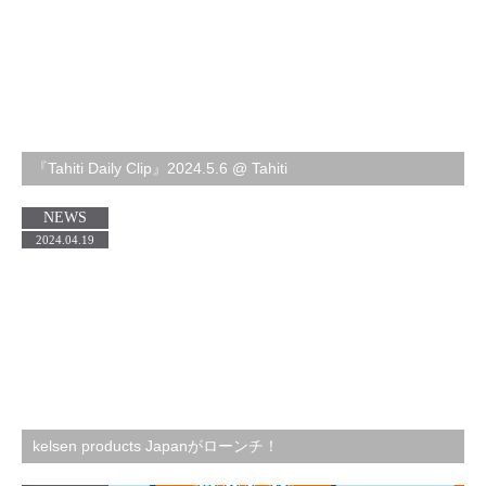
『Tahiti Daily Clip』2024.5.6 @ Tahiti
NEWS
2024.04.19
kelsen products Japanがローンチ！