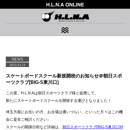
TOP
ABOUT
TOPICS
RIDERS/ARTISTS
BRAND
WE SUPPORT
PARK MANAGEMENT
SKATEPARK
CONTACT
NEWS
RECRUIT
COMPANY PROFILE
PRIVACY POLICY
2023.03.23
スケートボードスクール新規開校のお知らせ＠朝日スポ
ーツクラブ[BIG-S東川口]
この度、H.L.N.Aは朝日スポーツクラブ様と提携して、
新たにスケートボードスクールを開校する運びとなりました！
埼玉方面にお住いの方、お台場は通いづらい、といった方々はこの機
会に是非ご検討ください♩
スクールの開講日程など詳細は、
朝日スポーツクラブ[BIG-S東川口]H