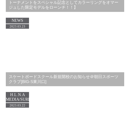
トーナメントをスペシャル記念としてカラーリングをオマー
ジュした限定モデルをローンチ！！】
NEWS
2023.03.23
スケートボードスクール新規開校のお知らせ＠朝日スポーツ
クラブ[BIG-S東川口]
H.L.N.A
MEDIA/SURF
2023.03.22