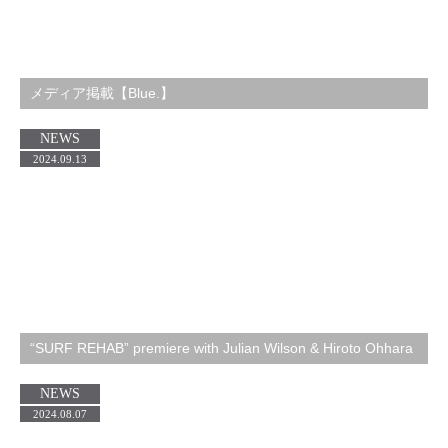
メディア掲載【Blue.】
NEWS
2024.09.13
“SURF REHAB” premiere with Julian Wilson & Hiroto Ohhara
NEWS
2024.08.07