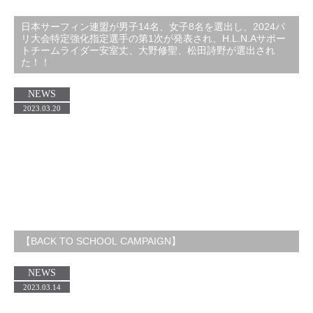
日本サーフィン連盟が男子14名、女子8名を選出し、2024パ
リ大会特定強化指定選手の第1次が発表され、H.L.N.Aサポー
トチームライダー安室丈、大野修聖、松田詩野が選出され
た！！
NEWS
2023.03.20
【BACK TO SCHOOL CAMPAIGN】
NEWS
2023.03.14