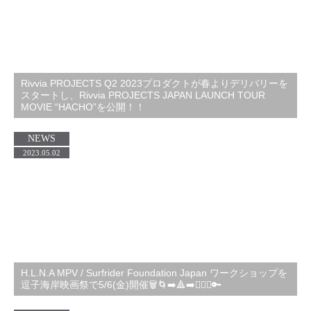
Rivvia PROJECTS Q2 2023プロダクトが春よりデリバリーを
スタートし、Rivvia PROJECTS JAPAN LAUNCH TOUR
MOVIE “HACHO”を公開！！
NEWS
2023.05.02
H.L.N.A MPV / Surfrider Foundation Japan ワークショップを
逗子海岸映画祭で5/6(金)開催🗑️🌀➡️🔺➡️🏄🏻‍♂️🔑