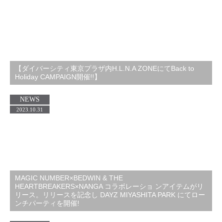
【ダイバーシティ東京プラザ内H.L.N.A ZONEにてBack to
Holiday CAMPAIGN開催!!】
NEWS
2023.10.31
MAGIC NUMBER×BEDWIN & THE
HEARTBREAKERS×NANGA コラボレーショ ンアイテムがリ
リース。リリースを記念し DAYZ MIYASHITA PARK にてロー
ンチパーティを開催!