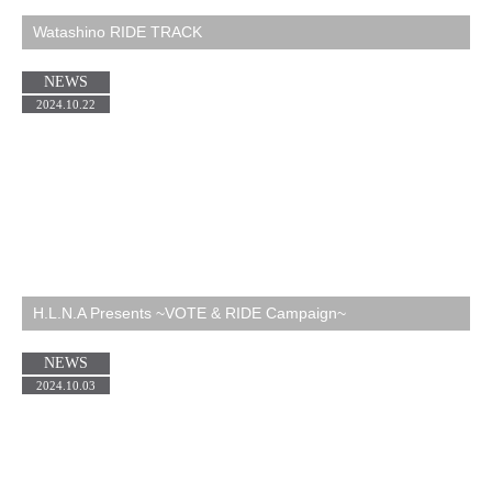
Watashino RIDE TRACK
NEWS
2024.10.22
H.L.N.A Presents ~VOTE & RIDE Campaign~
NEWS
2024.10.03