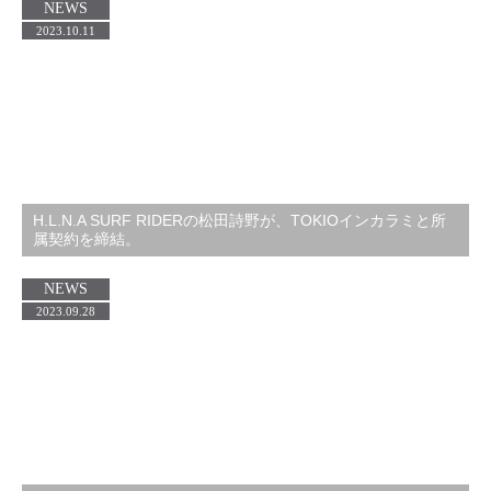
NEWS
2023.10.11
H.L.N.A SURF RIDERの松田詩野が、TOKIOインカラミと所
属契約を締結。
NEWS
2023.09.28