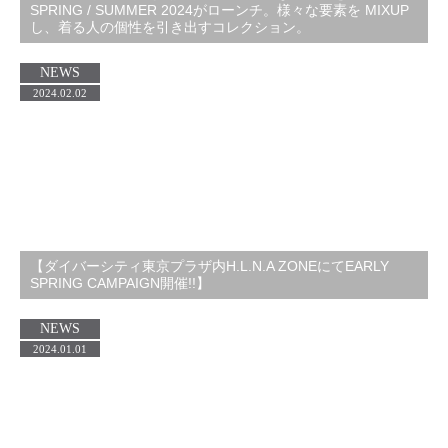
SPRING / SUMMER 2024がローンチ。様々な要素を MIXUP
し、着る人の個性を引き出すコレクション。
NEWS
2024.02.02
【ダイバーシティ東京プラザ内H.L.N.A ZONEにてEARLY
SPRING CAMPAIGN開催!!】
NEWS
2024.01.01