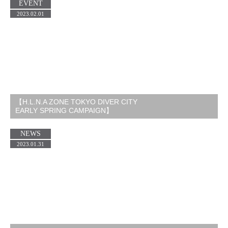
EVENT
2023.02.01
【H.L.N.A ZONE TOKYO DIVER CITY
EARLY SPRING CAMPAIGN】
NEWS
2023.01.31