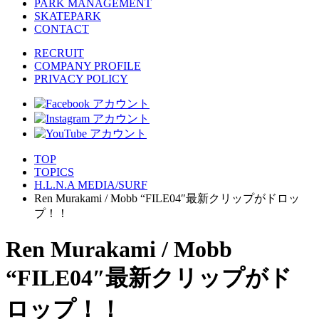
PARK MANAGEMENT
SKATEPARK
CONTACT
RECRUIT
COMPANY PROFILE
PRIVACY POLICY
TOP
TOPICS
H.L.N.A MEDIA/SURF
Ren Murakami / Mobb “FILE04″最新クリップがドロッ
プ！！
Ren Murakami / Mobb
“FILE04″最新クリップがド
ロップ！！