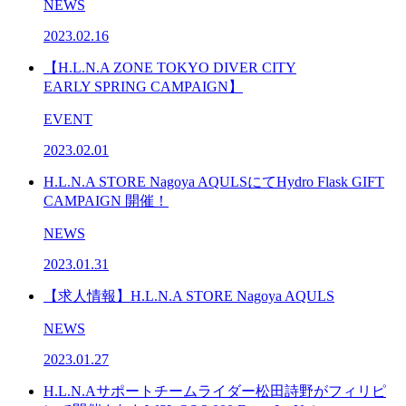
NEWS
2023.02.16
【H.L.N.A ZONE TOKYO DIVER CITY
EARLY SPRING CAMPAIGN】
EVENT
2023.02.01
H.L.N.A STORE Nagoya AQULSにてHydro Flask GIFT
CAMPAIGN 開催！
NEWS
2023.01.31
【求人情報】H.L.N.A STORE Nagoya AQULS
NEWS
2023.01.27
H.L.N.Aサポートチームライダー松田詩野がフィリピ