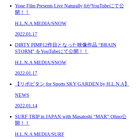
Yone Film Presents Live Naturally 6がYouTubeにて公
開！！
H.L.N.A MEDIA/SNOW
2022.01.17
DIRTY PIMP12作目となった映像作品 “BRAIN
STORM” をYouTubeにて公開！！
H.L.N.A MEDIA/SNOW
2022.01.17
【リポビタン for Sports SKY GARDEN by H.L.N.A】
NEWS
2022.01.14
SURF TRIP in JAPAN with Masatoshi “MAR” Ohno公
開！！
H.L.N.A MEDIA/SURF