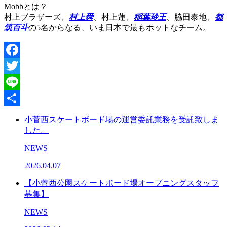
Mobbとは？
村上ブラザーズ、
村上舜
、村上蓮、
稲葉玲王
、脇田泰地、
都
筑百斗
の5名からなる、いま日本で最もホットなチーム。
Facebook
Twitter
Line
共
小菅西スケートボード場の運営委託業務を受託致しま
した。
有
NEWS
2026.04.07
【小菅西公園スケートボード場オープニングスタッフ
募集】
NEWS