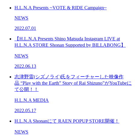
H.L.N.A Presents ~VOTE & RIDE Campaign~
NEWS
2022.07.01
【H.L.N.A Presents Shino Matsuda Instagram LIVE at
H.L.N.A STORE Shonan Supported by BILLABONG】
NEWS
2022.06.13
志津野雷(シズノライ)氏をフィーチャーした映像作
品 “Play with the Earth” Story of Rai Shizuno”がYouTubeに
て公開！！
H.L.N.A MEDIA
2022.05.17
H.L.N.A Shonanにて RAEN POPUP STORE開催！
NEWS