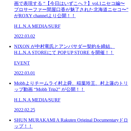
画で表現する “【今日はいずこへ？】vol.1ニセコ編〜
プロサーファー間屋口香が魅了された北海道ニセコ〜”
がROXY channelより公開！！
H.L.N.A MEDIA/SURF
2022.03.02
NIXON が中村竜氏とアンバサダー契約を締結、
H.L.N.A STOREにて POP UP STORE を開催！！
EVENT
2022.03.01
Mobbよりチームライ村上舜、稲葉玲王、村上蓮のトリ
ップ動画 “Mobb Trip2” が公開！！
H.L.N.A MEDIA/SURF
2022.02.25
SHUN MURAKAMI A Rakuten Original Documentaryドロ
ップ！！