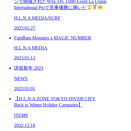
ンで開催されたWSL QS 3,000 Event La Union
International Proで見事優勝に輝いた
H.L.N.A MEDIA/SURF
2023.01.27
FamBam Monsters x MAGIC NUMBER
H.L.N.A MEDIA
2023.01.13
謹賀新年 2023
NEWS
2023.01.01
【H.L.N.A ZONE TOKYO DIVER CITY
Back to Winter Holiday Campaign】
ITEMS
2022.12.18